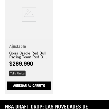
Ajustable
Gorra Oracle Red Bull
Racing Team Red Bull
9SEVENTY Stretch
$
269
.
990
Snap
Talla Única
AGREGAR AL CARRITO
NBA DRAFT DROP: LAS NOVEDADES DE