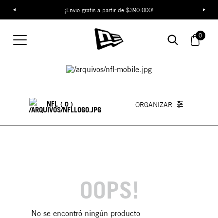
¡Envío gratis a partir de $390.000!
0
Gorras de la NFL 9Fifty af
NFL
0
OOPS!
No se encontró ningún producto