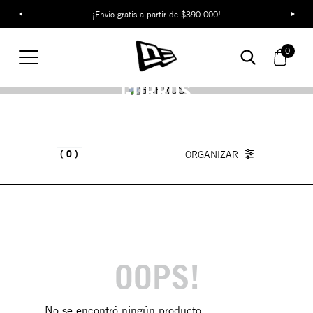
¡Envío gratis a partir de $390.000!
0
GORROS
0
OOPS!
No se encontró ningún producto