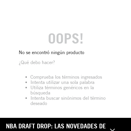
OOPS!
No se encontró ningún producto
¿Qué debo hacer?
Comprueba los términos ingresados
Intenta utilizar una sola palabra
Utiliza términos genéricos en la
búsqueda
Intenta buscar sinónimos del término
deseado
NBA DRAFT DROP: LAS NOVEDADES DE