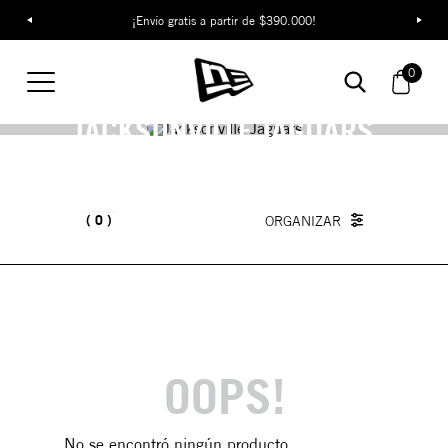
¡Envío gratis a partir de $390.000!
0
JACKSONVILLE JAGUARS
0
OOPS!
No se encontró ningún producto