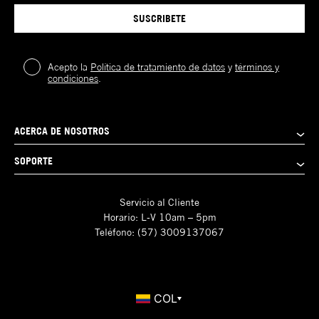
SUSCRIBETE
Acepto la
Política de tratamiento de datos
y
términos y
condiciones
.
ACERCA DE NOSOTROS
SOPORTE
Servicio al Cliente
Horario: L-V 10am – 5pm
Teléfono: (57) 3009137067
COL