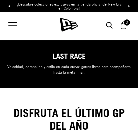
¡Descubre colecciones exclusivas en la tienda oficial de New Era
en Colombia!
0
LAST RACE
Velocidad, adrenalina y estilo en cada curva: gorras listas para acompañarte
hasta la meta final.
DISFRUTA EL ÚLTIMO GP
DEL AÑO