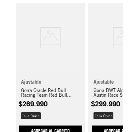
Ajustable
Ajustable
Gorra Oracle Red Bull
Gorra BWT Alpine
Racing Team Red Bull
Austin Race Spec
9SEVENTY Stretch Snap
9SEVENTY Stretc
$
269
.
990
$
299
.
990
Talla Única
Talla Única
AGREGAR AL CARRITO
AGREGAR AL CA