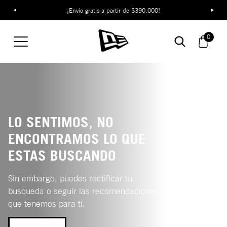
¡Envío gratis a partir de $390.000!
0
LO SENTIMOS, NO
ENCONTRAMOS LO QUE
ESTAS BUSCANDO
Sin embargo, puedes rectificar tu
busqueda o seguir las recomendaciones
que tenemos para tí.