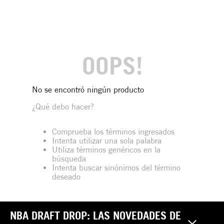
OOPS!
No se encontró ningún producto
¿Qué debo hacer?
Comprueba los términos ingresados
Intenta utilizar una sola palabra
Utiliza términos genéricos en la
búsqueda
Intenta buscar sinónimos del término
deseado
NBA DRAFT DROP: LAS NOVEDADES DE