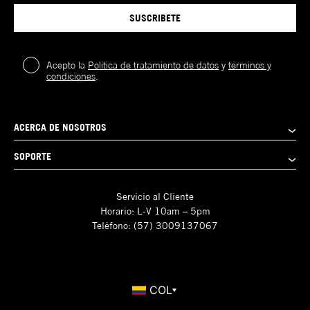
SUSCRIBETE
Acepto la
Política de tratamiento de datos
y
términos y
condiciones
.
ACERCA DE NOSOTROS
SOPORTE
Servicio al Cliente
Horario: L-V 10am – 5pm
Teléfono: (57) 3009137067
COL