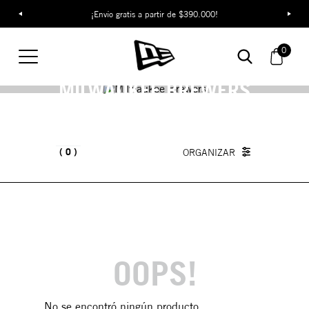
¡Envío gratis a partir de $390.000!
0
MILWAUKEE BREWERS
0
OOPS!
No se encontró ningún producto