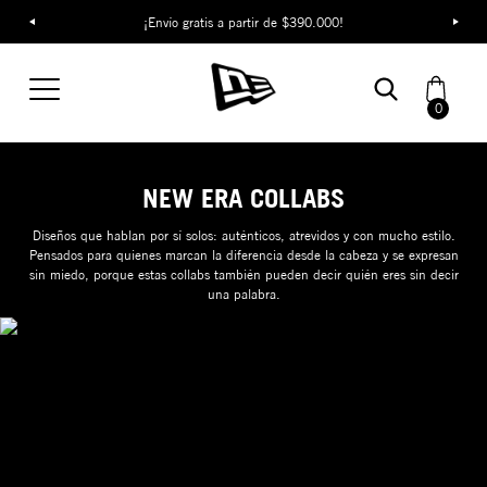
¡Envío gratis a partir de $390.000!
0
NEW ERA COLLABS
Diseños que hablan por sí solos: auténticos, atrevidos y con mucho estilo.
Pensados para quienes marcan la diferencia desde la cabeza y se expresan
sin miedo, porque estas collabs también pueden decir quién eres sin decir
una palabra.
MLB MOON
COMPRA AHORA