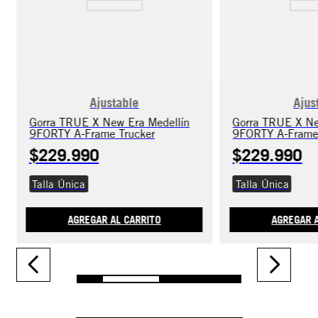
Ajustable
Ajus
Gorra TRUE X New Era Medellín
Gorra TRUE X Ne
9FORTY A-Frame Trucker
9FORTY A-Frame
$
229
.
990
$
229
.
990
Talla Única
Talla Única
AGREGAR AL CARRITO
AGREGAR A