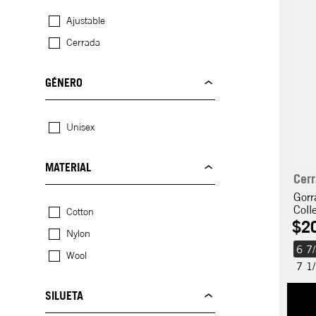
Ajustable
Cerrada
GÉNERO
Unisex
MATERIAL
Cer
Gorr
Coll
Cotton
$
2
Nylon
6 7
Wool
7 1
SILUETA