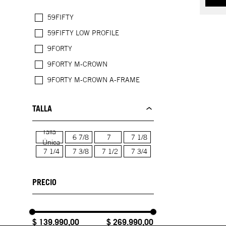
59FIFTY
59FIFTY LOW PROFILE
9FORTY
9FORTY M-CROWN
9FORTY M-CROWN A-FRAME
TALLA
Talla
6 7/8
7
7 1/8
Única
7 1/4
7 3/8
7 1/2
7 3/4
$ 139.990,00
$ 269.990,00