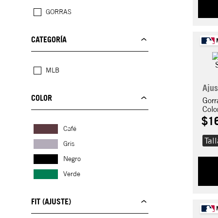
GORRAS
CATEGORÍA
MLB
Ajus
COLOR
Gorr
Col
$
1
Café
Tal
Gris
Negro
Verde
FIT (AJUSTE)