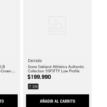
Cerrada
MLB
Gorra Oakland Athletics Authentic
-Crown
Collection 59FIFTY Low Profile
$
199
.
990
7 3/8
TO
AÑADIR AL CARRITO