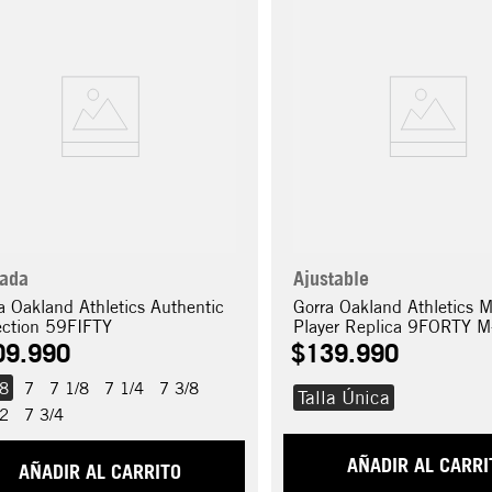
rada
Ajustable
a Oakland Athletics Authentic
Gorra Oakland Athletics 
ection 59FIFTY
Player Replica 9FORTY M
A-Frame
09
.
990
$
139
.
990
/8
7
7 1/8
7 1/4
7 3/8
Talla Única
/2
7 3/4
AÑADIR AL CARRI
AÑADIR AL CARRITO