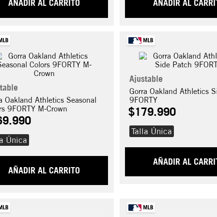
AÑADIR AL CARRITO
AÑADIR AL CARRI
Ajustable
table
Gorra Oakland Athletics S
a Oakland Athletics Seasonal
9FORTY
ors 9FORTY M-Crown
$
179
.
990
69
.
990
Talla Única
la Única
AÑADIR AL CARRI
AÑADIR AL CARRITO