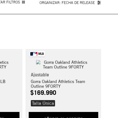
AR FILTROS
FECHA DE RELEASE
Ajustable
MLB
Gorra Oakland Athletics Team
Outline 9FORTY
$
169
.
990
Talla Única