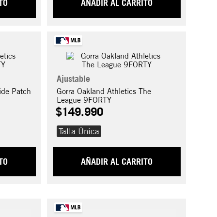
TO
AÑADIR AL CARRITO
Ajustable
ide Patch
Gorra Oakland Athletics The
League 9FORTY
$
149
.
990
Talla Única
TO
AÑADIR AL CARRITO