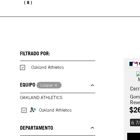
9
FILTRADO POR:
Oakland Athletics
EQUIPO
Limpiar
Cer
Gorr
OAKLAND ATHLETICS
Reve
$
2
Oakland Athletics
6 7
DEPARTAMENTO