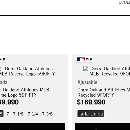
OCULT
rada
Ajustable
a Oakland Athletics MLB
Gorra Oakland Athletics 
rse Logo 59FIFTY
Recycled 9FORTY
69
.
990
$
169
.
990
Talla Única
/8
7
7 1/8
7 1/4
7 3/8