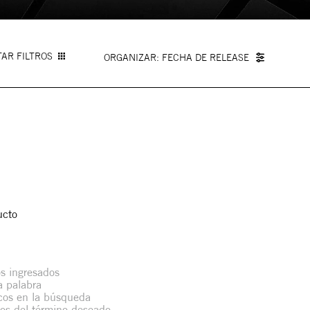
AR FILTROS
FECHA DE RELEASE
ucto
s ingresados
la palabra
icos en la búsqueda
mos del término deseado