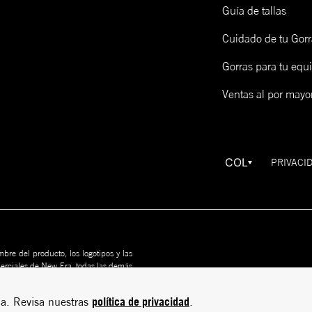
Guía de tallas
Cuidado de tu Gorr
Gorras para tu equ
Ventas al por mayo
COL
PRIVACI
bre del producto, los logotipos y las
merciales de New Era, todas las demás
us propietarios. Nada en este sitio
rito
política de privacidad
a. Revisa nuestras
.