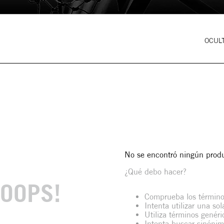
OCULT
No se encontró ningún prod
¿Qué debo hacer?
OOPS!
Comprueba los término
Intenta utilizar una so
Utiliza términos genér
Intenta buscar sinóni