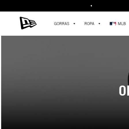
Buscar...
GORRAS
ROPA
MLB
O