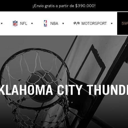
¡Envío gratis a partir de $390.000!
NFL
NBA
MOTORSPORT
59
KLAHOMA CITY THUND