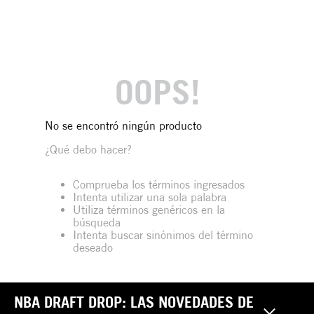
OOPS!
No se encontró ningún producto
¿Qué debo hacer?
Comprueba los términos ingresados
Intenta utilizar una sola palabra
Utiliza términos genéricos en la
búsqueda
Intenta buscar sinónimos del término
deseado
NBA DRAFT DROP: LAS NOVEDADES DE