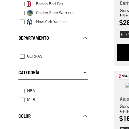
Cer
Boston Red Sox
Gorr
Golden State Warriors
59F
$
2
New York Yankees
6 7
DEPARTAMENTO
GORRAS
CATEGORÍA
NBA
Ajus
MLB
Gorr
9FI
COLOR
$
1