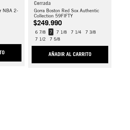
Cerrada
or NBA 2-
Gorra Boston Red Sox Authentic
Collection 59FIFTY
$
249
.
990
6 7/8
7
7 1/8
7 1/4
7 3/8
7 1/2
7 5/8
TO
AÑADIR AL CARRITO