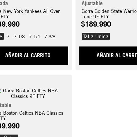
rada
Ajustable
a New York Yankees All Over
Gorra Golden State Warri
IFTY
Tone 9FIFTY
89
.
990
$
189
.
990
Talla Única
/8
7
7 1/8
7 1/4
7 3/8
AÑADIR AL CARRITO
AÑADIR AL CARRI
table
a Boston Celtics NBA Classics
FTY
69
.
990