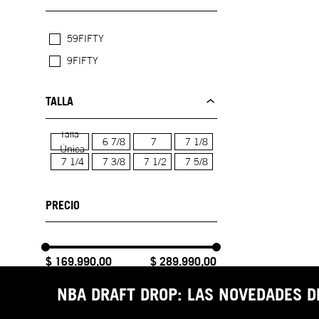
59FIFTY
9FIFTY
TALLA
Talla
6 7/8
7
7 1/8
Única
7 1/4
7 3/8
7 1/2
7 5/8
$ 169.990,00
$ 289.990,00
NBA DRAFT DROP: LAS NOVEDADES 