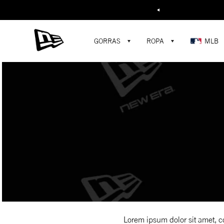
Buscar...
GORRAS
ROPA
MLB
Lorem ipsum dolor sit amet, c