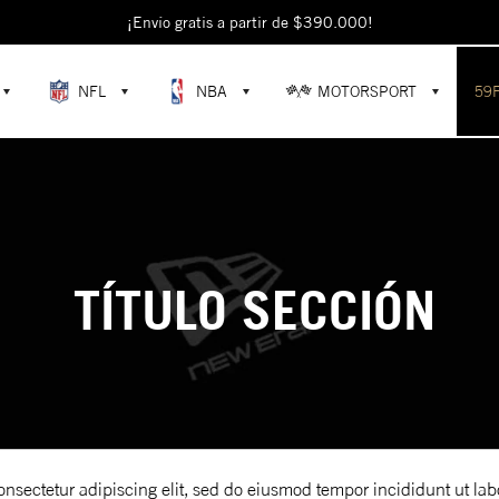
¡Envío gratis a partir de $390.000!
NFL
NBA
MOTORSPORT
59
TÍTULO SECCIÓN
onsectetur adipiscing elit, sed do eiusmod tempor incididunt ut lab