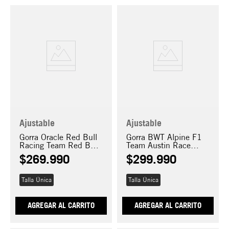
Ajustable
Ajustable
Gorra Oracle Red Bull
Gorra BWT Alpine F1
Racing Team Red Bull
Team Austin Race
9SEVENTY Stretch
Special 2025
$
269
.
990
$
299
.
990
Snap
9SEVENTY Stretch
Snap
Talla Única
Talla Única
AGREGAR AL CARRITO
AGREGAR AL CARRITO