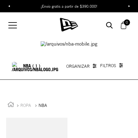
¡Envío gratis a partir de $390.000!
0
Ropa Original De La NBA
NBA
1
ROPA
NBA