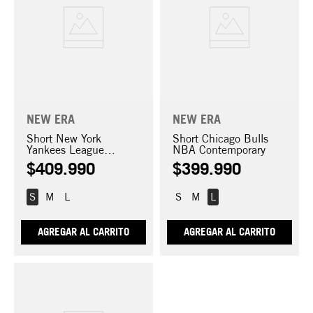
NEW ERA
NEW ERA
Short New York
Short Chicago Bulls
Yankees League
NBA Contemporary
Essentials
$
409
.
990
$
399
.
990
S
M
L
S
M
L
AGREGAR AL CARRITO
AGREGAR AL CARRITO