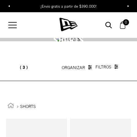
¡Envío gratis a partir de $390.000!
0
SHORTS
3
SHORTS