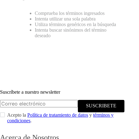
Comprueba los términos ingresados
Intenta utilizar una sola palabra
Utiliza términos genéricos en la búsqueda
Intenta buscar sinónimos del término
deseado
NBA DRAFT DROP: LAS
NOVEDADES DE CANCHA EN NEW
ERA
Suscríbete a nuestro newsletter
SUSCRIBETE
Acepto la
Política de tratamiento de datos
y
términos y
condiciones
.
Acerca de Nosotros