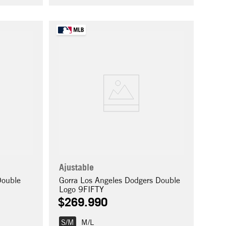
Ajustable
Double
Gorra Los Angeles Dodgers Double
Logo 9FIFTY
$
269
.
990
S/M
M/L