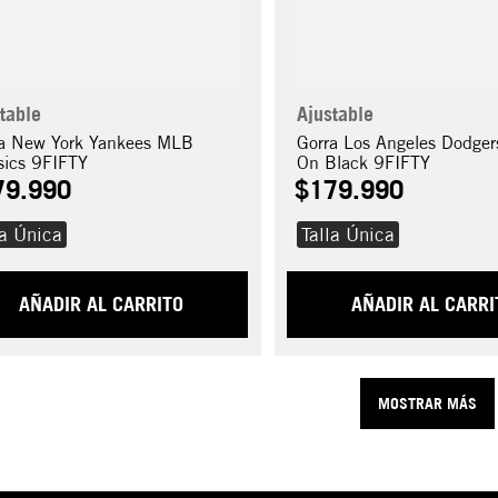
table
Ajustable
a New York Yankees MLB
Gorra Los Angeles Dodger
sics 9FIFTY
On Black 9FIFTY
79
.
990
$
179
.
990
la Única
Talla Única
AÑADIR AL CARRITO
AÑADIR AL CARRI
MOSTRAR MÁS