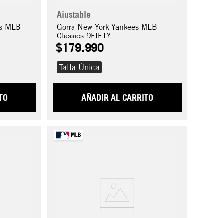
Ajustable
rs MLB
Gorra New York Yankees MLB
Classics 9FIFTY
$
179
.
990
Talla Única
TO
AÑADIR AL CARRITO