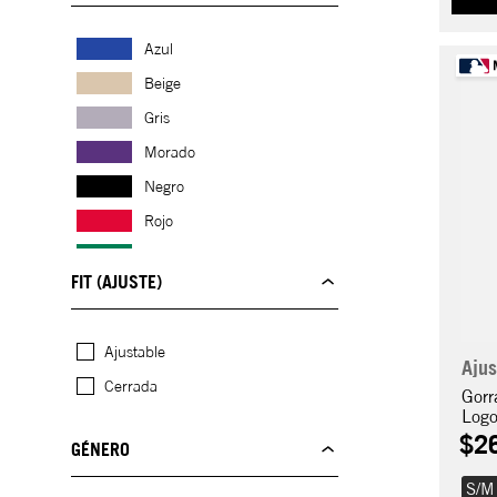
Azul
Beige
Gris
Morado
Negro
Rojo
Verde
FIT (AJUSTE)
Ajustable
Ajus
Cerrada
Gorr
Log
$
2
GÉNERO
S/M