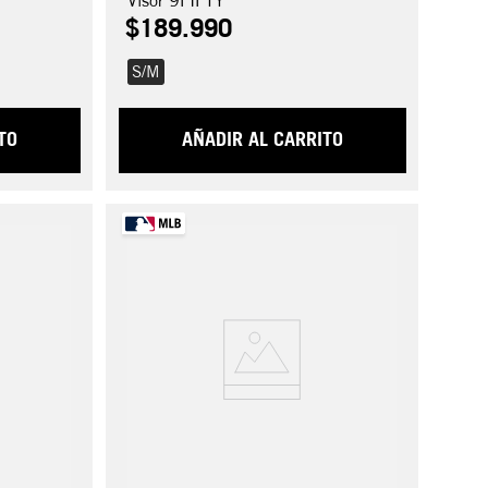
Visor 9FIFTY
$
189
.
990
S/M
TO
AÑADIR AL CARRITO