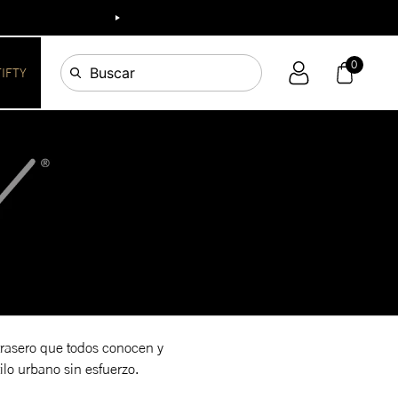
0
Buscar
FIFTY
trasero que todos conocen y
tilo urbano sin esfuerzo.