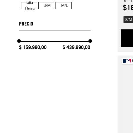
9FI
Talla
S/M
M/L
$
1
Única
S/M
$ 159.990,00
$ 439.990,00