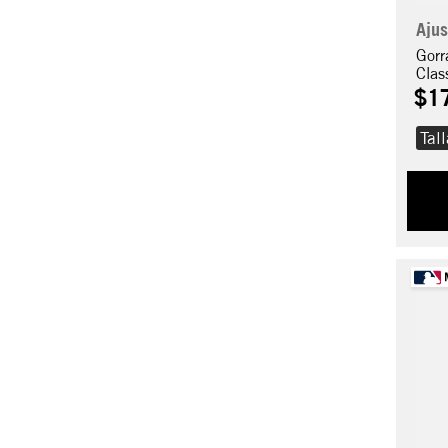
Ajus
Gorr
Clas
$
1
Tal