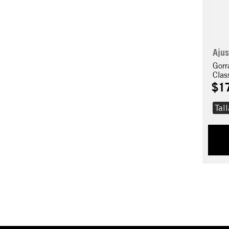
Ajus
Gorr
Clas
$
1
Tal