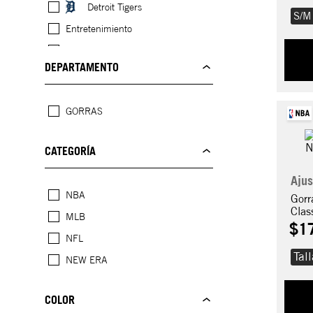
Detroit Tigers
S/M
Entretenimiento
Fortaleza
DEPARTAMENTO
Golden State Warriors
Green Bay Packers
GORRAS
Los Angeles Dodgers
Mostrar 7 más
CATEGORÍA
Ajus
NBA
Gorr
Clas
MLB
$
1
NFL
Tal
NEW ERA
COLOR