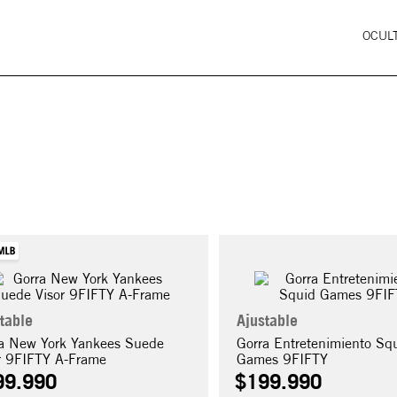
OCULT
table
Ajustable
a New York Yankees Suede
Gorra Entretenimiento Sq
r 9FIFTY A-Frame
Games 9FIFTY
99
.
990
$
199
.
990