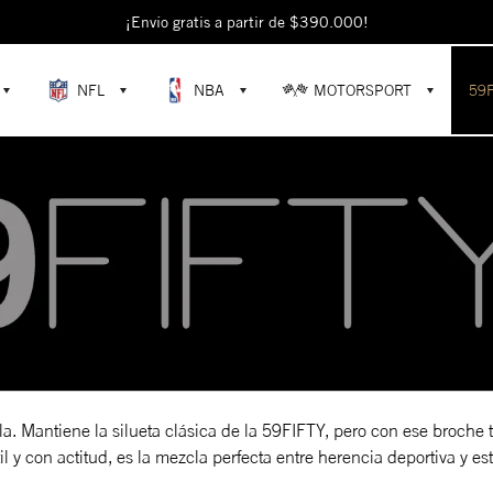
¡Envío gratis a partir de $390.000!
NFL
NBA
MOTORSPORT
59
a. Mantiene la silueta clásica de la 59FIFTY, pero con ese broche 
l y con actitud, es la mezcla perfecta entre herencia deportiva y es