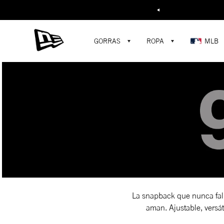
Buscar...
GORRAS
ROPA
MLB
La snapback que nunca fall
aman. Ajustable, versáti