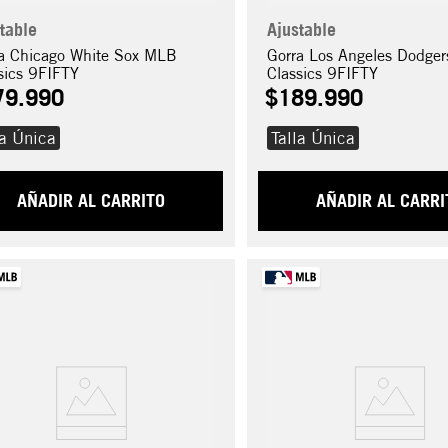
table
Ajustable
a Chicago White Sox MLB
Gorra Los Angeles Dodge
sics 9FIFTY
Classics 9FIFTY
79
.
990
$
189
.
990
la Única
Talla Única
AÑADIR AL CARRITO
AÑADIR AL CARRI