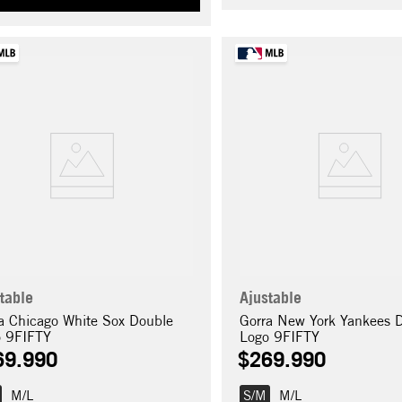
table
Ajustable
a Chicago White Sox Double
Gorra New York Yankees 
o 9FIFTY
Logo 9FIFTY
69
.
990
$
269
.
990
M/L
S/M
M/L