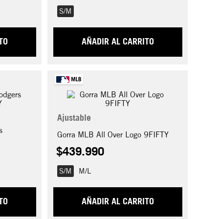
S/M
TO
AÑADIR AL CARRITO
Ajustable
s
Gorra MLB All Over Logo 9FIFTY
$
439
.
990
S/M
M/L
TO
AÑADIR AL CARRITO