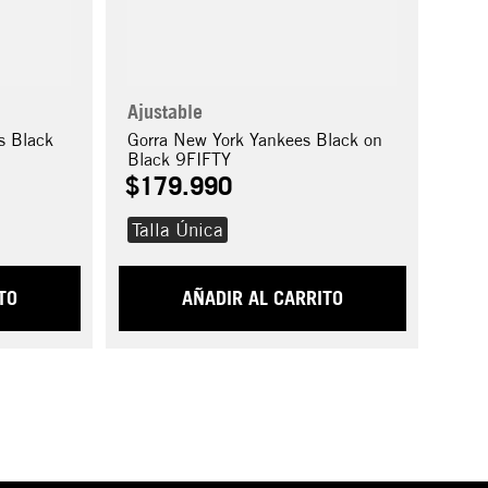
Ajustable
s Black
Gorra New York Yankees Black on
Black 9FIFTY
$
179
.
990
Talla Única
TO
AÑADIR AL CARRITO