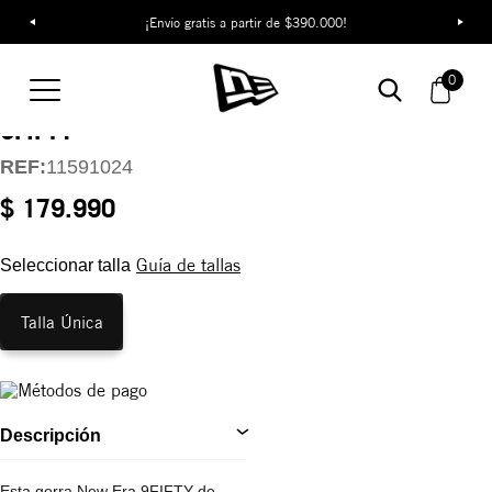
¡Envío gratis a partir de $390.000!
Gorra New York
0
Yankees MLB Classics
9FIFTY
REF:
11591024
$ 179.990
Guía de tallas
Seleccionar talla
Talla Única
Descripción
Esta gorra New Era 9FIFTY de