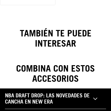
Gorra
New
York
TAMBIÉN TE PUEDE
Yankees
INTERESAR
MLB
Classics
COMBINA CON ESTOS
9FIFTY
ACCESORIOS
CAMBIOS Y DEVOLUCIONES
NBA DRAFT DROP: LAS NOVEDADES DE
Realiza tus cambios y devoluciones sin costo. Las
CANCHA EN NEW ERA
Pantalones
reclamaciones por garantía, cambio y/o devolución de
¿Cómo saber mi
productos NEW ERA pueden ser efectuadas por el