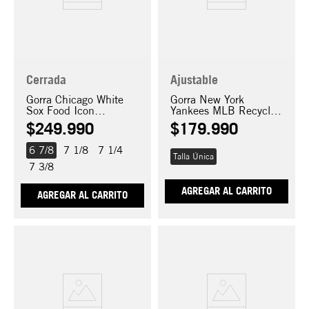
Cerrada
Ajustable
Gorra Chicago White
Gorra New York
Sox Food Icon
Yankees MLB Recycled
59FIFTY
9FORTY
$
249
.
990
$
179
.
990
6 7/8
7 1/8
7 1/4
Talla Única
7 3/8
AGREGAR AL CARRITO
AGREGAR AL CARRITO