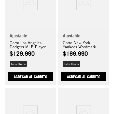
Ajustable
Ajustable
Gorra Los Angeles
Gorra New York
Dodgers MLB Player
Yankees Wordmark
Replica 9FORTY M-
9FORTY M-Crown
$
129
.
990
$
169
.
990
Crown
Talla Única
Talla Única
AGREGAR AL CARRITO
AGREGAR AL CARRITO