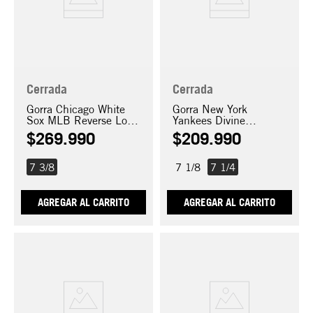
Cerrada
Cerrada
Gorra Chicago White
Gorra New York
Sox MLB Reverse Logo
Yankees Divine
59FIFTY
Symbols 59FIFTY
$
269
.
990
$
209
.
990
7 3/8
7 1/8
7 1/4
AGREGAR AL CARRITO
AGREGAR AL CARRITO