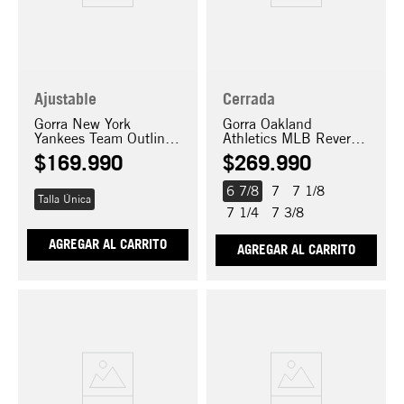
Ajustable
Cerrada
Gorra New York
Gorra Oakland
Yankees Team Outline
Athletics MLB Reverse
9FORTY E-FRAME
Logo 59FIFTY
$
169
.
990
$
269
.
990
TRUCKER
6 7/8
7
7 1/8
Talla Única
7 1/4
7 3/8
AGREGAR AL CARRITO
AGREGAR AL CARRITO