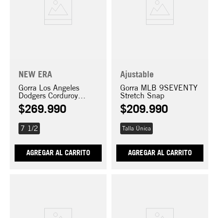
NEW ERA
Ajustable
Gorra Los Angeles
Gorra MLB 9SEVENTY
Dodgers Corduroy
Stretch Snap
59FIFTY
$
269
.
990
$
209
.
990
7 1/2
Talla Única
AGREGAR AL CARRITO
AGREGAR AL CARRITO