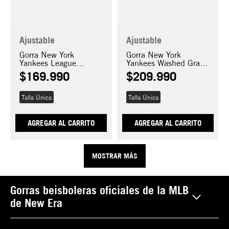
Ajustable
Ajustable
Gorra New York
Gorra New York
Yankees League
Yankees Washed Grafic
Essential 9FORTY A-
19TWENTY
$
169
.
990
$
209
.
990
FRAME TRUCKER
Talla Única
Talla Única
AGREGAR AL CARRITO
AGREGAR AL CARRITO
MOSTRAR MÁS
Gorras beisboleras oficiales de la MLB
de New Era