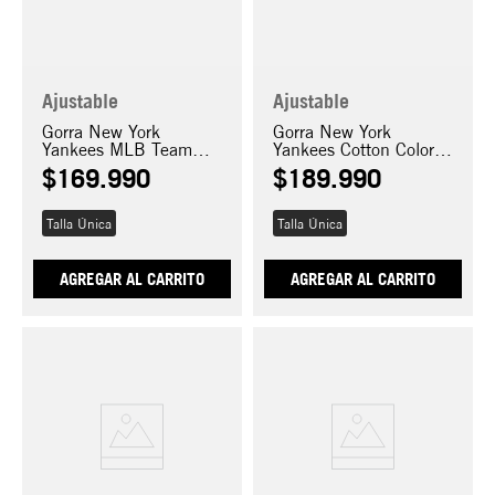
Ajustable
Ajustable
Gorra New York
Gorra New York
Yankees MLB Team
Yankees Cotton Color
Outilne 9FORTY
9FORTY M-Crown
$
169
.
990
$
189
.
990
Talla Única
Talla Única
AGREGAR AL CARRITO
AGREGAR AL CARRITO