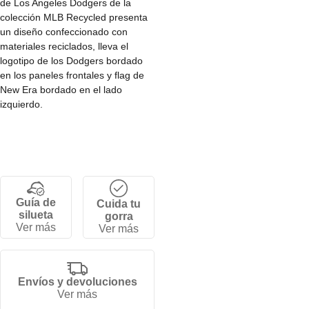
de Los Angeles Dodgers de la
colección MLB Recycled presenta
un diseño confeccionado con
materiales reciclados, lleva el
logotipo de los Dodgers bordado
en los paneles frontales y flag de
New Era bordado en el lado
izquierdo.
• Corona baja y estructurada de 6
paneles.
• Cierre snapback ajustable.
• Visera curva.
• 100% nylon reciclado.
Guía de
Cuida tu
silueta
gorra
Ver más
Ver más
Envíos y devoluciones
Ver más