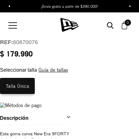
¡Envío gratis a partir de $390.000!
Gorra Los Angeles
Dodgers MLB
0
Recycled 9FORTY
REF:
60870076
$ 179.990
Guía de tallas
Seleccionar talla
Talla Única
Descripción
Esta gorra curva New Era 9FORTY