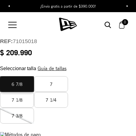
¡Envío gratis a partir de $390.000!
Gorra New York
Yankees Injection
0
Green Storm 59FIFTY
REF:
71015018
$ 209.990
Guía de tallas
Seleccionar talla
6 7/8
7
7 1/8
7 1/4
7 3/8