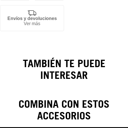
Gorra
Envíos y devoluciones
Ver más
New
York
Yankees
TAMBIÉN TE PUEDE
Injection
Green
INTERESAR
Storm
59FIFTY
COMBINA CON ESTOS
ACCESORIOS
CAMBIOS Y DEVOLUCIONES