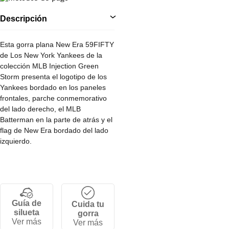
Descripción
Esta gorra plana New Era 59FIFTY
de Los New York Yankees de la
colección MLB Injection Green
Storm presenta el logotipo de los
Yankees bordado en los paneles
frontales, parche conmemorativo
del lado derecho, el MLB
Batterman en la parte de atrás y el
flag de New Era bordado del lado
izquierdo.
• Corona alta y estructurada de 6
paneles.
• Cierre ajustable por tallas.
• Visera plana.
Guía de
Cuida tu
• 100% Algodón.
silueta
gorra
Ver más
Ver más