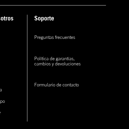
ana
otros
Soporte
rva
rva
Preguntas frecuentes
rva
Política de garantías, 
cambios y devoluciones
Formulario de contacto
a
con un
ipo
cerlo
r