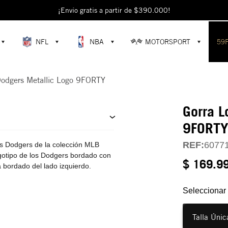
escubre colecciones exclusivas en la tienda oficial de New Era en Colomb
¡Envío gratis a partir de $390.000!
NFL
NBA
MOTORSPORT
59
Dodgers Metallic Logo 9FORTY
Gorra L
9FORT
REF:
6077
s Dodgers de la colección MLB
gotipo de los Dodgers bordado con
$ 169.9
a bordado del lado izquierdo.
Seleccionar 
Talla Únic