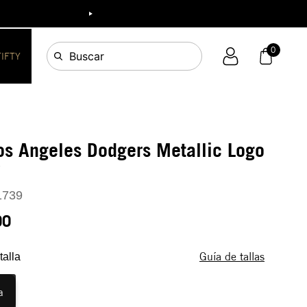
ia!
0
Buscar
FIFTY
os Angeles Dodgers Metallic Logo
Y
1739
90
Guía de tallas
talla
a