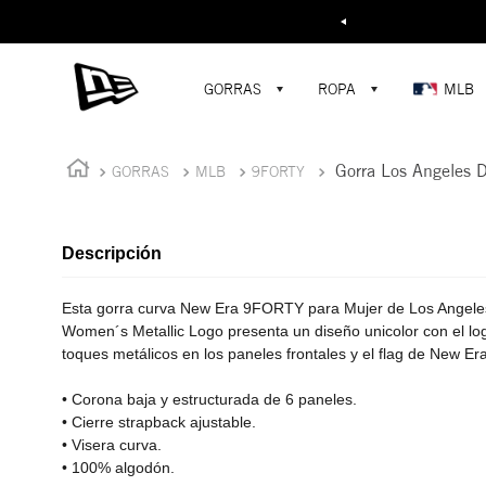
Buscar...
¡D
GORRAS
ROPA
MLB
Gorra Los Angeles 
GORRAS
MLB
9FORTY
Descripción
Esta gorra curva New Era 9FORTY para Mujer de Los Angele
Women´s Metallic Logo presenta un diseño unicolor con el lo
toques metálicos en los paneles frontales y el flag de New Er
• Corona baja y estructurada de 6 paneles.
• Cierre strapback ajustable.
• Visera curva.
• 100% algodón.