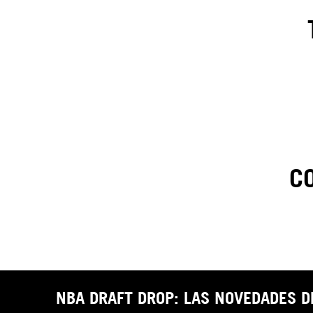
C
1
.
C
t
NBA DRAFT DROP: LAS NOVEDADES 