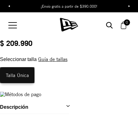
¡Envío gratis a partir de $390.000!
Gorra MLB 9SEVENTY
Stretch Snap
0
REF:
60859270
$ 209.990
Guía de tallas
Seleccionar talla
Talla Única
Descripción