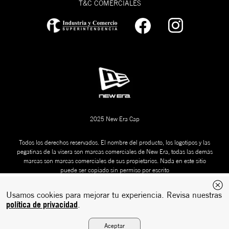
limpiarlas en seco con un cepillo de madera y
Silueta
9FORTY
T&C COMERCIALES
un cap freshner de New Era. Mira cómo
Ajuste
Ajustable
hacerlo acá:
Corona
Baja-Redonda
FITTED
CAP
Visera
Curva
SIZING
Silueta
9TWENTY
Talla de
Talla de
Ajuste
Ajustable
gorra (NE)
gorra (CM)
Corona
Sin Soporte
Visera
Curva
2025 New Era Cap
Todos los derechos reservados. El nombre del producto, los logotipos y las
pegatinas de la visera son marcas comerciales de New Era, todas las demás
marcas son marcas comerciales de sus propietarios. Nada en este sitio
puede ser copiado sin permiso por escrito
GORRA MLB 9SEVENTY STRETCH SNAP
$ 209.990
Usamos cookies para mejorar tu experiencia. Revisa nuestras
política de privacidad
.
Desarrollado
Tecnología:
por:
Agregar al carrito
Aceptar