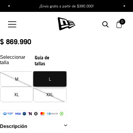
¡Descubre colecciones exclusivas en la tienda oficial de New Era
¡Envío gratis a partir de $390.000!
en Colombia!
Camiseta New Era NE
Black Label
0
REF:
14954669
$ 869.990
Seleccionar
Guía de
talla
tallas
M
L
XL
XXL
Descripción