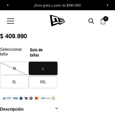
¡Descubre colecciones exclusivas en la tienda oficial de New Era
¡Envío gratis a partir de $390.000!
en Colombia!
Camiseta New Era
Originators
0
REF:
14954635
$ 409.990
Seleccionar
Guía de
talla
tallas
M
L
XL
XXL
Descripción