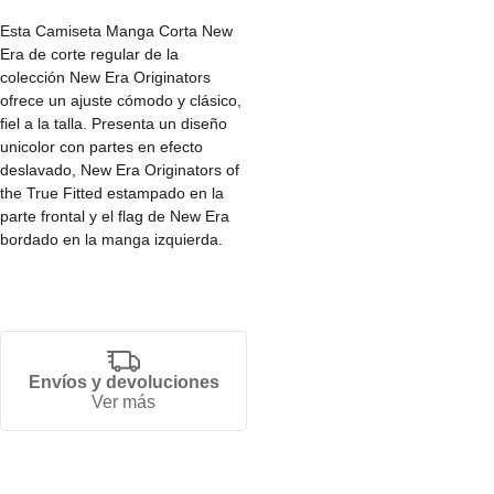
Esta Camiseta Manga Corta New
Era de corte regular de la
colección New Era Originators
ofrece un ajuste cómodo y clásico,
fiel a la talla. Presenta un diseño
unicolor con partes en efecto
deslavado, New Era Originators of
the True Fitted estampado en la
parte frontal y el flag de New Era
bordado en la manga izquierda.
• Fit regular.
• Disponible en varias tallas.
• Producto unisex.
• 100% algodón.
Envíos y devoluciones
Ver más