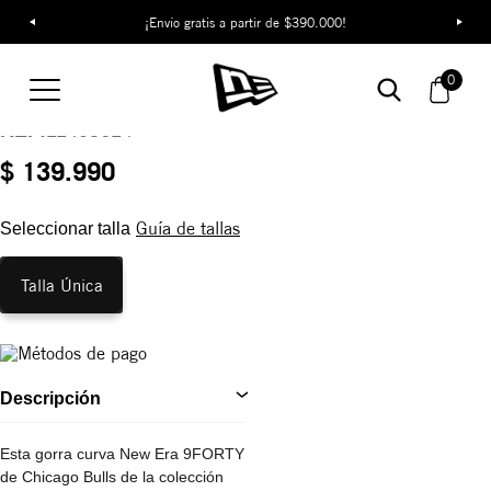
¡Envío gratis a partir de $390.000!
Gorra Chicago Bulls
0
The League 9FORTY
REF:
11405614
$ 139.990
Guía de tallas
Seleccionar talla
Talla Única
Descripción
Esta gorra curva New Era 9FORTY
de Chicago Bulls de la colección