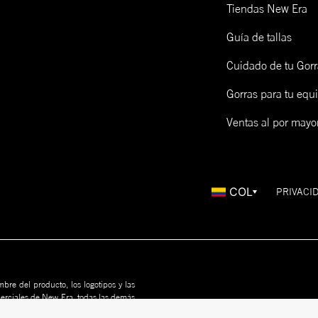
Tiendas New Era
Guía de tallas
Cuidado de tu Gorr
Gorras para tu equ
Ventas al por mayo
COL
PRIVACI
bre del producto, los logotipos y las
merciales de New Era, todas las demás
us propietarios. Nada en este sitio