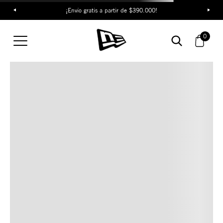
¡Envío gratis a partir de $390.000!
TAMBIÉN TE PUEDE
0
INTERESAR
COMBINA CON ESTOS
ACCESORIOS