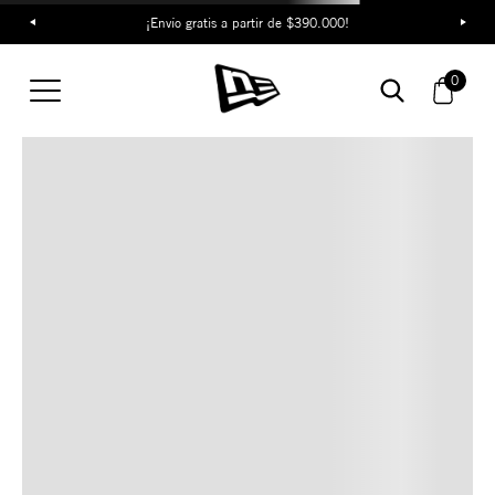
¡Envío gratis a partir de $390.000!
TAMBIÉN TE PUEDE
0
INTERESAR
COMBINA CON ESTOS
ACCESORIOS