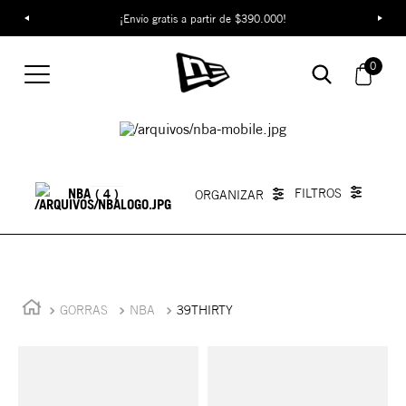
¡Envío gratis a partir de $390.000!
0
Gorras NBA 39THIRTY
NBA
4
GORRAS
NBA
39THIRTY