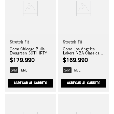
Stretch Fit
Stretch Fit
Gorra Chicago Bulls
Gorra Los Angeles
Evergreen 39THIRTY
Lakers NBA Classics
39THIRTY
$
179
.
990
$
169
.
990
S/M
M/L
S/M
M/L
AGREGAR AL CARRITO
AGREGAR AL CARRITO