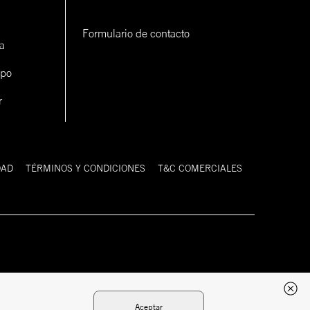
Formulario de contacto
a
ipo
r
DAD
TÉRMINOS Y CONDICIONES
T&C COMERCIALES
Desarrollado
Tecnología:
por:
Aceptar