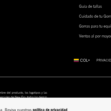
Guía de tallas
Cuidado de tu Gorr
Gorras para tu equ
Ventas al por mayo
COL
PRIVACI
bre del producto, los logotipos y las
merciales de New Era, todas las demás
us propietarios. Nada en este sitio
rito
política de privacidad
a. Revisa nuestras
.