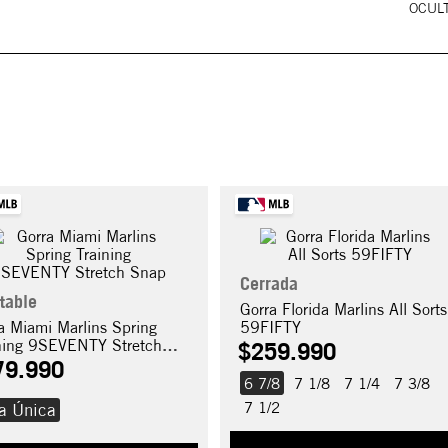
OCULT
Cerrada
table
Gorra Florida Marlins All Sorts
a Miami Marlins Spring
59FIFTY
ning 9SEVENTY Stretch
$
259
.
990
p
79
.
990
6 7/8
7 1/8
7 1/4
7 3/8
7 1/2
la Única