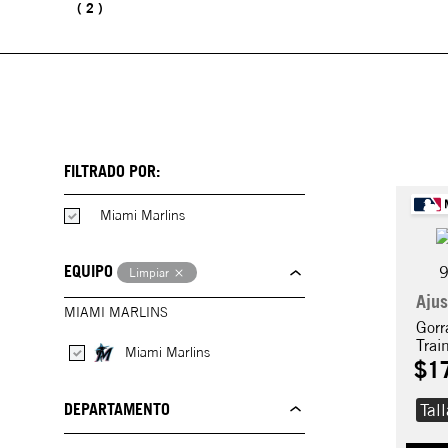
2
FILTRADO POR:
Miami Marlins
EQUIPO
Limpiar
Ajus
MIAMI MARLINS
Gorr
Trai
Miami Marlins
Sna
$
1
DEPARTAMENTO
Tal