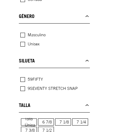
GÉNERO
Masculino
Unisex
SILUETA
59FIFTY
9SEVENTY STRETCH SNAP
TALLA
Talla
6 7/8
7 1/8
7 1/4
Única
7 3/8
7 1/2