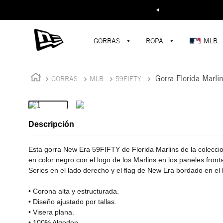
Buscar...
¡D
GORRAS
ROPA
MLB
Gorra Florida Marli
GORRAS
MLB
59FIFTY
Descripción
Esta gorra New Era 59FIFTY de Florida Marlins de la colecci
en color negro con el logo de los Marlins en los paneles front
Series en el lado derecho y el flag de New Era bordado en el 
• Corona alta y estructurada.
• Diseño ajustado por tallas.
• Visera plana.
• 100% Algodon.