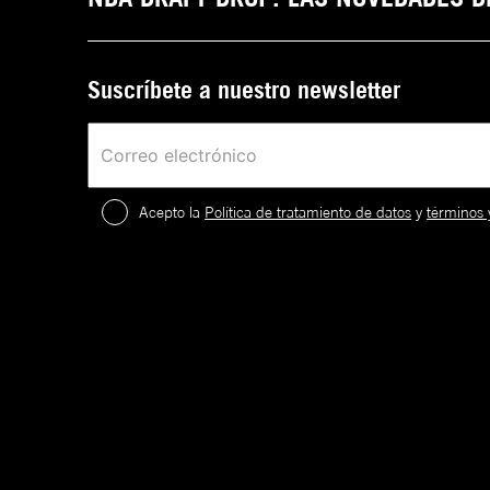
Suscríbete a nuestro newsletter
Acepto la
Política de tratamiento de datos
y
términos 
2
.
¡
c
a