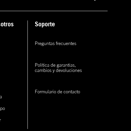
ana
otros
Soporte
rva
rva
Preguntas frecuentes
rva
Política de garantías, 
cambios y devoluciones
Formulario de contacto
a
con un
cerlo
ipo
r