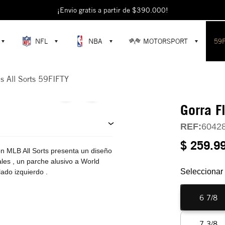
escubre colecciones exclusivas en la tienda oficial de New Era en Colomb
¡Envío gratis a partir de $390.000!
NFL
NBA
MOTORSPORT
59
ns All Sorts 59FIFTY
Gorra F
REF:
6042
$ 259.9
on MLB All Sorts presenta un diseño
ales , un parche alusivo a World
Seleccionar 
lado izquierdo .
6 7/8
7 3/8