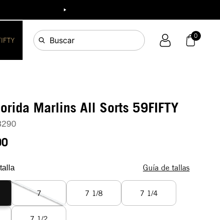
ia!
0
Buscar
FIFTY
lorida Marlins All Sorts 59FIFTY
8290
90
Guía de tallas
talla
7
7 1/8
7 1/4
7 1/2