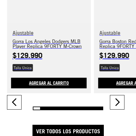
Ajustable
Ajustable
Gorra Los Angeles Dodgers MLB
Gorra Boston Re
Player Replica 9FORTY M-Crown
Replica 9FORTY
$
129
.
990
$
129
.
990
Talla Única
Talla Única
AGREGAR AL CARRITO
AGREGAR A
VER TODOS LOS PRODUCTOS