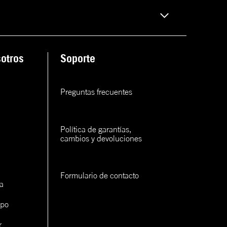
rva
ana
rva
otros
Soporte
rva
Preguntas frecuentes
rva
Política de garantías, 
cambios y devoluciones
Formulario de contacto
a
con un
cerlo
ipo
r