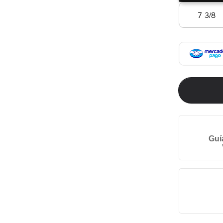
7 3/8
Guí
ducto. El producto debe estar en
uetas y empaque original. Aplican
a fecha de entrega del producto.