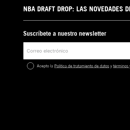
NBA DRAFT DROP: LAS NOVEDADES 
Suscríbete a nuestro newsletter
Acepto la
Política de tratamiento de datos
y
términos 
2
.
¡
c
a