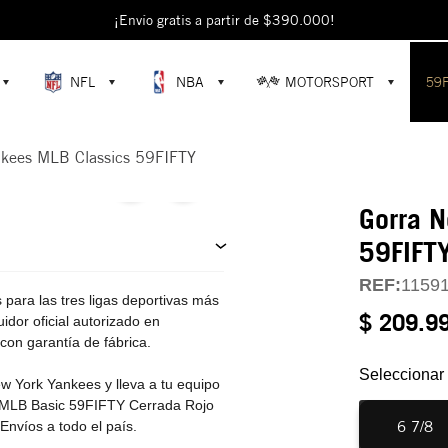
escubre colecciones exclusivas en la tienda oficial de New Era en Colomb
¡Envío gratis a partir de $390.000!
NFL
NBA
MOTORSPORT
59
nkees MLB Classics 59FIFTY
Gorra N
59FIFT
REF:
1159
ara las tres ligas deportivas más
$ 209.9
dor oficial autorizado en
con garantía de fábrica.
Seleccionar 
w York Yankees y lleva a tu equipo
 MLB Basic 59FIFTY Cerrada Rojo
6 7/8
Envíos a todo el país.