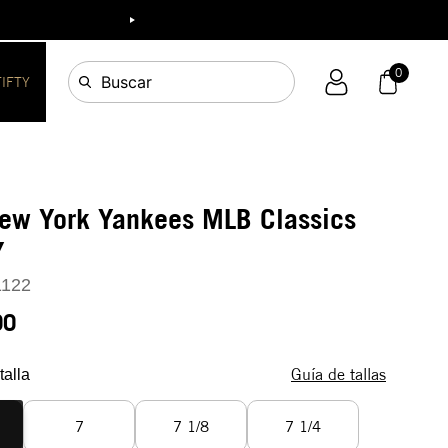
ia!
0
Buscar
FIFTY
ew York Yankees MLB Classics
Y
1122
90
Guía de tallas
talla
7
7 1/8
7 1/4