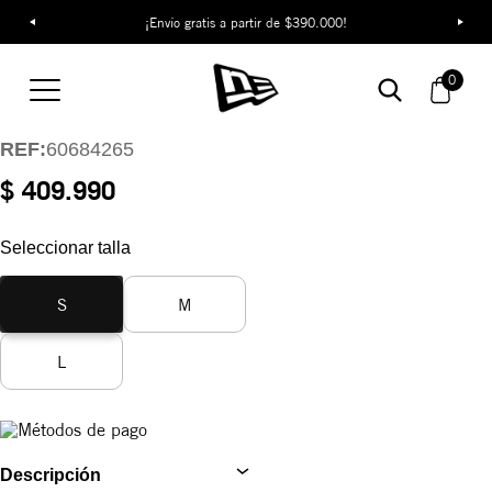
¡Envío gratis a partir de $390.000!
Short New York
Yankees League
0
Essentials
REF:
60684265
$ 409.990
Seleccionar talla
S
M
L
Descripción