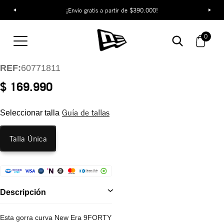
¡Envío gratis a partir de $390.000!
Gorra Los Angeles
Dodgers Outline Script
0
9FORTY E-Frame
REF:
60771811
$ 169.990
Guía de tallas
Seleccionar talla
Talla Única
Descripción
Esta gorra curva New Era 9FORTY