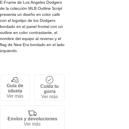
E-Frame de Los Angeles Dodgers
de la colección MLB Outline Script
presenta un diseño en color café
con el logotipo de los Dodgers
bordado en el panel frontal con un
outline en color contrastante, el
nombre del equipo al reverso y el
flag de New Era bordado en el lado
izquierdo.
• Corona Ef estructurada.
• Cierre snapback ajustable.
• 5 paneles.
• Visera curva.
Guía de
Cuida tu
• 100% poliéster.
silueta
gorra
Ver más
Ver más
Envíos y devoluciones
Ver más