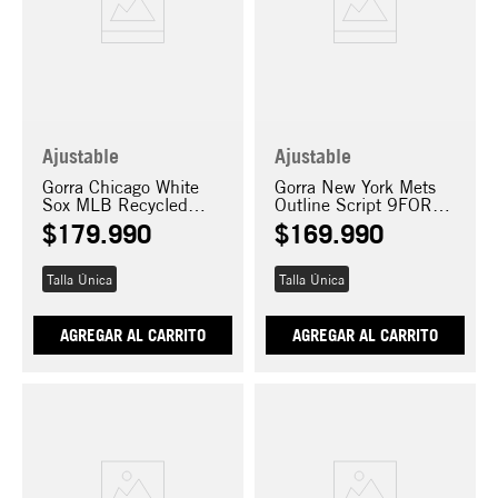
Ajustable
Ajustable
Gorra Chicago White
Gorra New York Mets
Sox MLB Recycled
Outline Script 9FORTY
9FORTY E-Frame
E-Frame
$
179
.
990
$
169
.
990
Talla Única
Talla Única
AGREGAR AL CARRITO
AGREGAR AL CARRITO