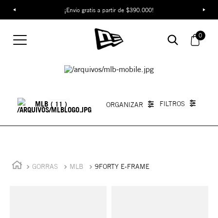
¡Envío gratis a partir de $390.000!
0
MLB
11
GORRAS
MLB
9FORTY E-FRAME