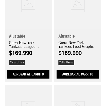
Ajustable
Ajustable
Gorra New York
Gorra New York
Yankees League
Yankees Food Graphic
Essential 9FORTY E-
9FORTY E-FRAME
$
169
.
990
$
189
.
990
Frame
Talla Única
Talla Única
AGREGAR AL CARRITO
AGREGAR AL CARRITO