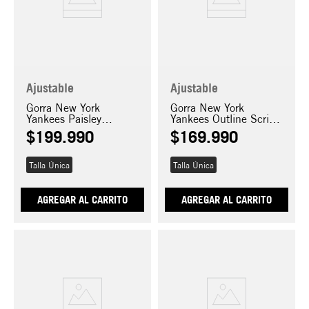
Ajustable
Ajustable
Gorra New York
Gorra New York
Yankees Paisley
Yankees Outline Script
9FORTY E-FRAME
9FORTY E-Frame
$
199
.
990
$
169
.
990
Talla Única
Talla Única
AGREGAR AL CARRITO
AGREGAR AL CARRITO