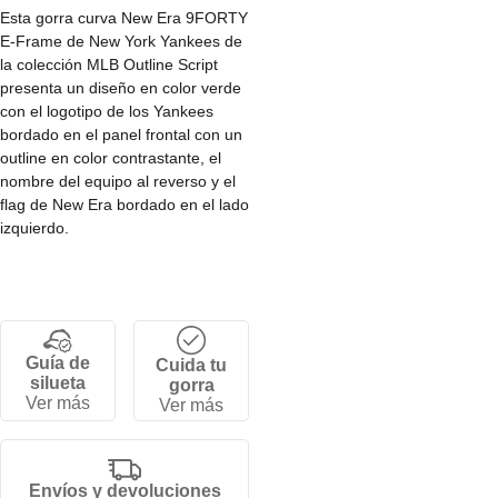
Esta gorra curva New Era 9FORTY
E-Frame de New York Yankees de
la colección MLB Outline Script
presenta un diseño en color verde
con el logotipo de los Yankees
bordado en el panel frontal con un
outline en color contrastante, el
nombre del equipo al reverso y el
flag de New Era bordado en el lado
izquierdo.
• Corona Ef estructurada.
• Cierre snapback ajustable.
• 5 paneles.
• Visera curva.
Guía de
Cuida tu
• 100% poliéster.
silueta
gorra
Ver más
Ver más
Envíos y devoluciones