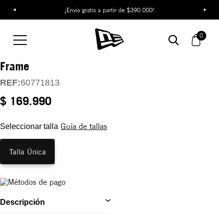
¡Envío gratis a partir de $390.000!
Gorra New York
Yankees Outline
0
Script 9FORTY E-
Frame
REF:
60771813
$ 169.990
Guía de tallas
Seleccionar talla
Talla Única
Descripción