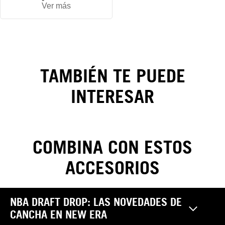
Ver más
Gorra
New
York
Yankees
TAMBIÉN TE PUEDE
Outline
INTERESAR
Script
9FORTY
COMBINA CON ESTOS
E-Frame
ACCESORIOS
CAMBIOS Y DEVOLUCIONES
NBA DRAFT DROP: LAS NOVEDADES DE
Realiza tus cambios y devoluciones sin costo. Las
CANCHA EN NEW ERA
Pantalones
reclamaciones por garantía, cambio y/o devolución de
¿Cómo saber mi