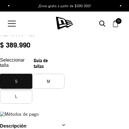
¡Descubre colecciones exclusivas en la tienda oficial de New Era
¡Envío gratis a partir de $390.000!
en Colombia!
Camiseta New Era
0
Heritage
REF:
60684418
$ 389.990
Seleccionar
Guía de
talla
tallas
S
M
L
Descripción