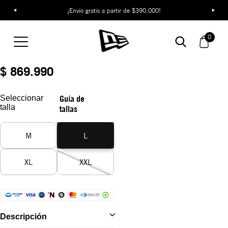
¡Envío gratis a partir de $390.000!
Camiseta New Era
Originators
0
REF:
14954648
$ 869.990
Seleccionar
Guía de
talla
tallas
M
L
XL
XXL
Descripción