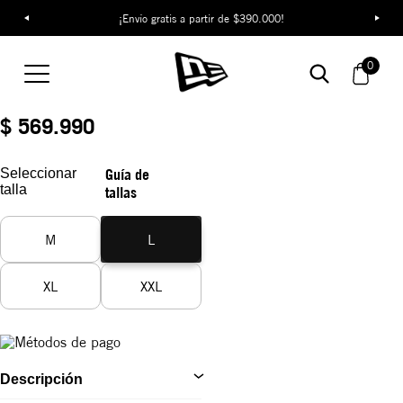
¡Descubre colecciones exclusivas en la tienda oficial de New Era
¡Envío gratis a partir de $390.000!
en Colombia!
Camiseta New Era
Pigment Dyeing
0
REF:
14954627
$ 569.990
Seleccionar
Guía de
talla
tallas
M
L
XL
XXL
Descripción