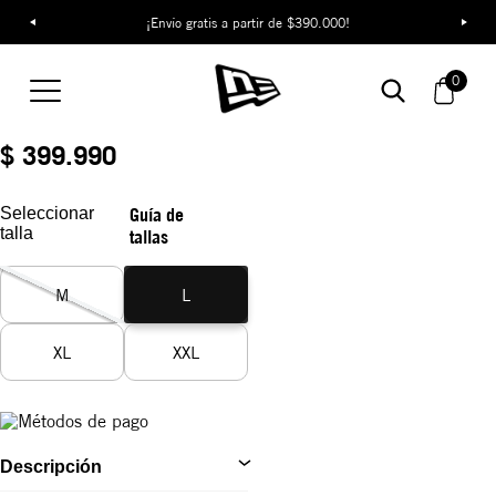
¡Envío gratis a partir de $390.000!
Camiseta New Era
Vintage Graphic
0
REF:
14954616
$ 399.990
Seleccionar
Guía de
talla
tallas
M
L
XL
XXL
Descripción