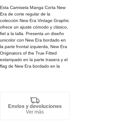
Esta Camiseta Manga Corta New
Era de corte regular de la
colección New Era Vintage Graphic
ofrece un ajuste cómodo y clásico,
fiel a la talla. Presenta un diseño
unicolor con New Era bordado en
la parte frontal izquierda, New Era
Originators of the True Fitted
estampado en la parte trasera y el
flag de New Era bordado en la
manga izquierda.
• Fit regular.
• Disponible en varias tallas.
• Producto unisex.
• 100% algodón.
Envíos y devoluciones
Ver más