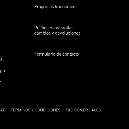
rva
Preguntas frecuentes
rva
Política de garantías, 
cambios y devoluciones
rva
Formulario de contacto
a
ipo
r
con un
cerlo
DAD
TÉRMINOS Y CONDICIONES
T&C COMERCIALES
9FIFTY