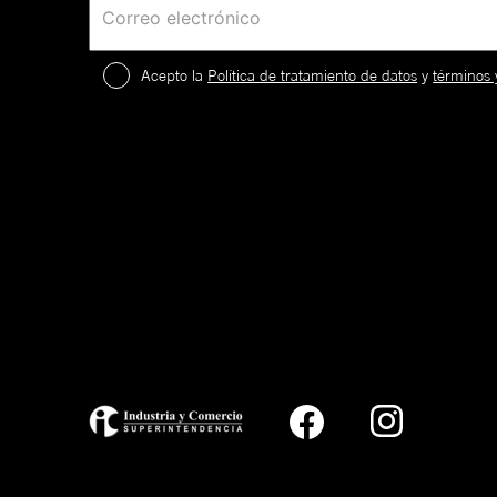
Acepto la
Política de tratamiento de datos
y
términos 
2
.
¡
c
a
59FIFTY