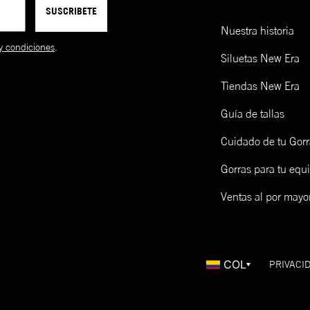
SUSCRIBETE
39THIRTY
A la medida
Baja-Redonda
Cu
**La mayoría de modelos se
ensamblan a mano.
Nuestra historia
y condiciones
.
9FORTY
Ajustable
Baja-Redonda
Cu
Siluetas New Era
9TWENTY
Ajustable
Sin Soporte
Cu
Tiendas New Era
FITTED
Guía de tallas
CAP
SIZING
Cuidado de tu Gorr
Gorras para tu equ
Talla de gorra (NE)
Talla de gorra (CM)
Ventas al por mayo
Límpialas! Una opción es lavarlas y otra es limpiarlas en seco 
epillo de madera y un cap freshner de New Era. Mira cómo ha
cá:
COL
PRIVACI
LOW PROFILE 59FIFTY