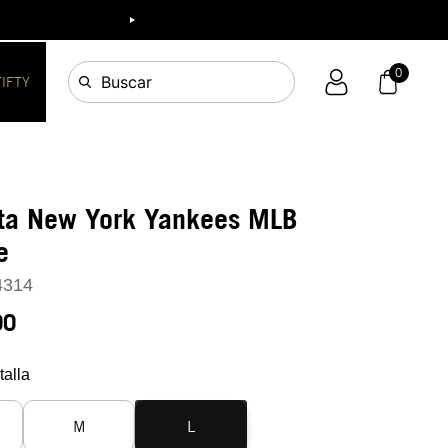
0
Buscar
FIFTY
ta New York Yankees MLB
e
4314
90
talla
M
L