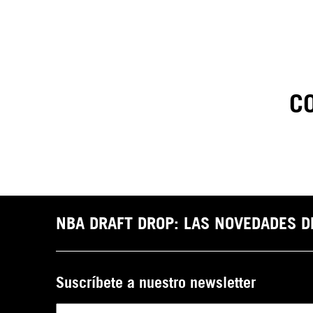
C
1
.
C
t
NBA DRAFT DROP: LAS NOVEDADES 
Suscríbete a nuestro newsletter