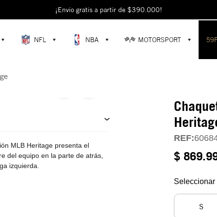
¡Envío gratis a partir de $390.000!
NFL
NBA
MOTORSPORT
59
age
Chaque
Heritag
REF:
6068
ión MLB Heritage presenta el
$ 869.9
e del equipo en la parte de atrás,
ga izquierda.
Seleccionar 
S