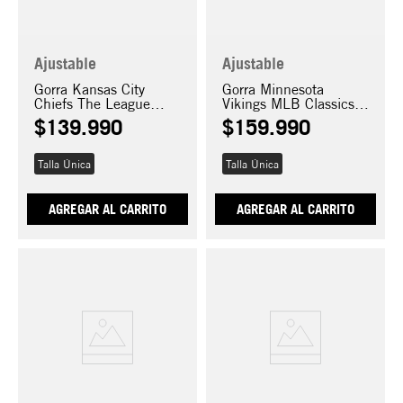
Ajustable
Ajustable
Gorra Kansas City
Gorra Minnesota
Chiefs The League
Vikings MLB Classics
9FORTY
9FIFTY
$
139
.
990
$
159
.
990
Talla Única
Talla Única
AGREGAR AL CARRITO
AGREGAR AL CARRITO