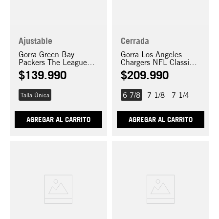
Ajustable
Cerrada
Gorra Green Bay
Gorra Los Angeles
Packers The League
Chargers NFL Classics
9FORTY
59FIFTY
$
139
.
990
$
209
.
990
6 7/8
7 1/8
7 1/4
Talla Única
AGREGAR AL CARRITO
AGREGAR AL CARRITO