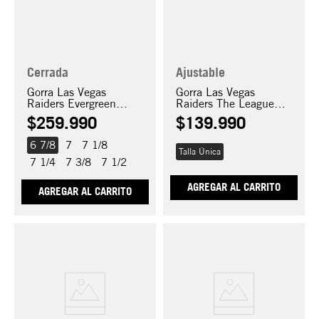
Cerrada
Ajustable
Gorra Las Vegas
Gorra Las Vegas
Raiders Evergreen
Raiders The League
59FIFTY
9FORTY
$
259
.
990
$
139
.
990
6 7/8
7
7 1/8
Talla Única
7 1/4
7 3/8
7 1/2
AGREGAR AL CARRITO
AGREGAR AL CARRITO