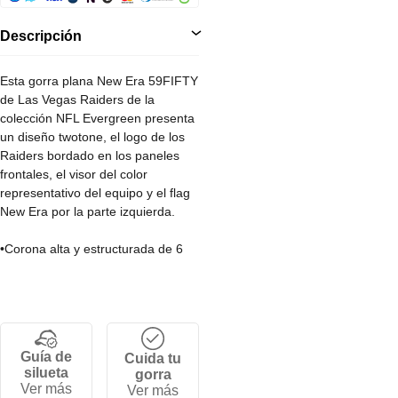
Descripción
Esta gorra plana New Era 59FIFTY
de Las Vegas Raiders de la
colección NFL Evergreen presenta
un diseño twotone, el logo de los
Raiders bordado en los paneles
frontales, el visor del color
representativo del equipo y el flag
New Era por la parte izquierda.
•Corona alta y estructurada de 6
paneles.
•Cierre por tallas ajustable.
•Visera plana.
•100% Poliester.
•100% Algodon.
Guía de
Cuida tu
silueta
gorra
Ver más
Ver más