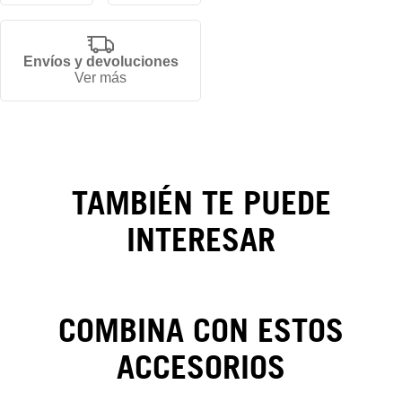
Envíos y devoluciones
Ver más
Gorra Las
Vegas
Raiders
TAMBIÉN TE PUEDE
Evergreen
INTERESAR
59FIFTY
COMBINA CON ESTOS
ACCESORIOS
CAMBIOS Y DEVOLUCIONES