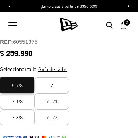
¡Envío gratis a partir de $390.000!
Gorra Las Vegas
Raiders Evergreen
0
59FIFTY
REF:
60551375
$ 259.990
Guía de tallas
Seleccionar talla
6 7/8
7
7 1/8
7 1/4
7 3/8
7 1/2