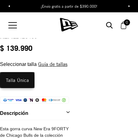
¡Descubre colecciones exclusivas en la tienda oficial de New Era
¡Envío gratis a partir de $390.000!
en Colombia!
Gorra Chicago Bulls
0
The League 9FORTY
REF:
11423439
$ 139.990
Guía de tallas
Seleccionar talla
Talla Única
Descripción
Esta gorra curva New Era 9FORTY
de Chicago Bulls de la colección