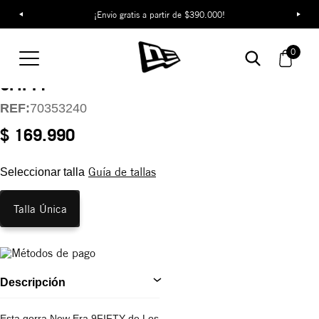
¡Envío gratis a partir de $390.000!
Gorra Los Angeles
0
Lakers NBA Classics
9FIFTY
REF:
70353240
$ 169.990
Guía de tallas
Seleccionar talla
Talla Única
Descripción
Esta gorra New Era 9FIFTY de Los