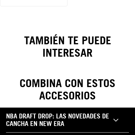
Gorra
Los
Angeles
TAMBIÉN TE PUEDE
Lakers
INTERESAR
NBA
Classics
COMBINA CON ESTOS
9FIFTY
ACCESORIOS
CAMBIOS Y DEVOLUCIONES
NBA DRAFT DROP: LAS NOVEDADES DE
Realiza tus cambios y devoluciones sin costo. Las
CANCHA EN NEW ERA
Pantalones
reclamaciones por garantía, cambio y/o devolución de
¿Cómo saber mi
productos NEW ERA pueden ser efectuadas por el