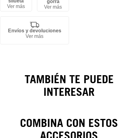
silueta
gorra
Ver más
Ver más
Envíos y devoluciones
Gorra
Ver más
Chicago
Bulls
NBA
TAMBIÉN TE PUEDE
Classics
INTERESAR
59FIFTY
COMBINA CON ESTOS
CAMBIOS Y DEVOLUCIONES
ACCESORIOS