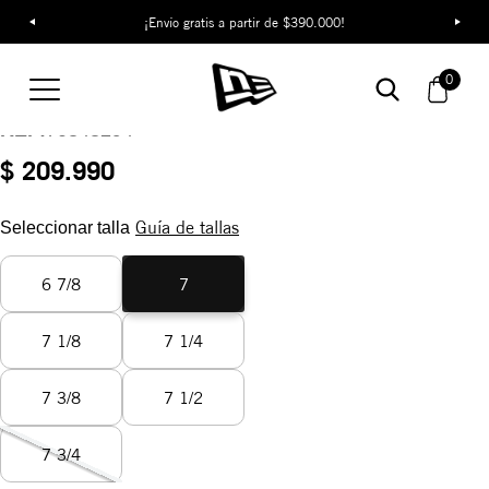
¡Envío gratis a partir de $390.000!
Gorra Chicago Bulls
0
NBA Classics 59FIFTY
REF:
70343294
$ 209.990
Guía de tallas
Seleccionar talla
6 7/8
7
7 1/8
7 1/4
7 3/8
7 1/2
7 3/4